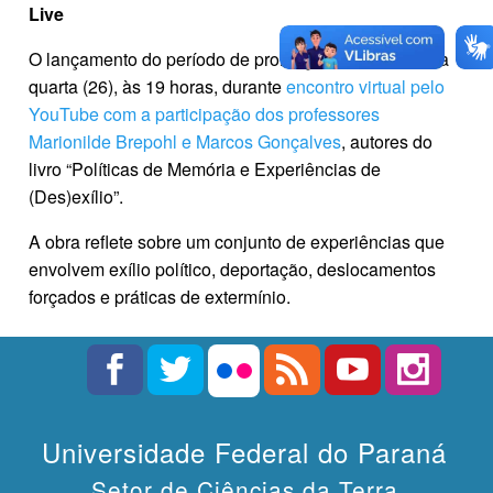
Live
O lançamento do período de promoção ocorrerá nesta
quarta (26), às 19 horas, durante
encontro virtual pelo
YouTube com a participação dos professores
Marionilde Brepohl e Marcos Gonçalves
, autores do
livro “Políticas de Memória e Experiências de
(Des)exílio”.
A obra reflete sobre um conjunto de experiências que
envolvem exílio político, deportação, deslocamentos
forçados e práticas de extermínio.
Universidade Federal do Paraná
Setor de Ciências da Terra