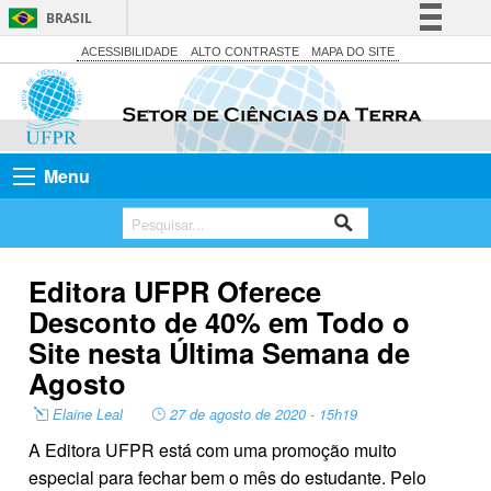
BRASIL
Simplifique!
ACESSIBILIDADE
ALTO CONTRASTE
MAPA DO SITE
Comunica BR
Participe
Acesso à informação
Menu
Legislação
Canais
Editora UFPR Oferece
Desconto de 40% em Todo o
Site nesta Última Semana de
Agosto
Elaine Leal
27 de agosto de 2020 - 15h19
A Editora UFPR está com uma promoção muito
especial para fechar bem o mês do estudante. Pelo