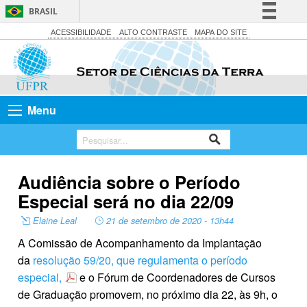
BRASIL
Simplifique!
ACESSIBILIDADE
ALTO CONTRASTE
MAPA DO SITE
Comunica BR
Participe
Acesso à informação
Menu
Legislação
Canais
Audiência sobre o Período
Especial será no dia 22/09
Elaine Leal
21 de setembro de 2020 - 13h44
A Comissão de Acompanhamento da Implantação
da
resolução 59/20, que regulamenta o período
especial,
e o Fórum de Coordenadores de Cursos
de Graduação promovem, no próximo dia 22, às 9h, o