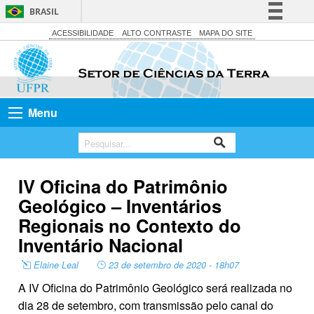
BRASIL
Simplifique!
ACESSIBILIDADE
ALTO CONTRASTE
MAPA DO SITE
Comunica BR
Participe
Acesso à informação
Menu
Legislação
Canais
IV Oficina do Patrimônio
Geológico – Inventários
Regionais no Contexto do
Inventário Nacional
Elaine Leal
23 de setembro de 2020 - 18h07
A IV Oficina do Patrimônio Geológico será realizada no
dia 28 de setembro, com transmissão pelo canal do