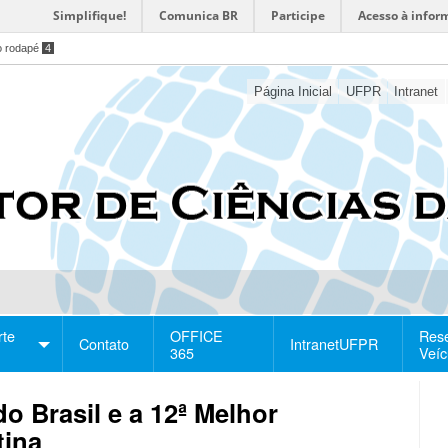
Simplifique!
Comunica BR
Participe
Acesso à infor
o rodapé
4
Página Inicial
UFPR
Intranet
rte
OFFICE
Res
Contato
IntranetUFPR
365
Veíc
o Brasil e a 12ª Melhor
tina