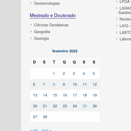
LPGA –
Geotecnologias
LARAS 
Satélit
Mestrado e Doutorado
Núcle
Ciências Geodésicas
LAIG –
Geografia
LABTO
Geologia
Labora
fevereiro 2022
D
S
T
Q
Q
S
S
1
2
3
4
5
6
7
8
9
10
11
12
13
14
15
16
17
18
19
20
21
22
23
24
25
26
27
28
« jan
mar »