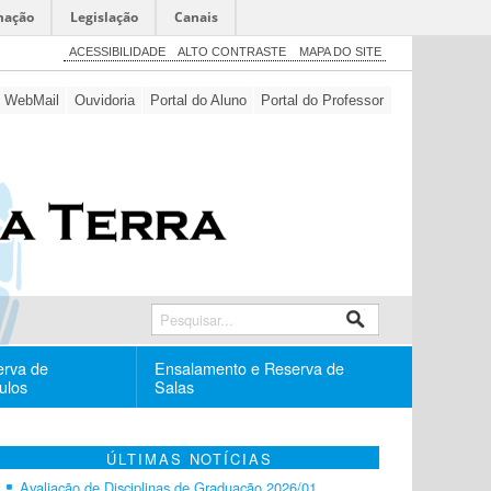
mação
Legislação
Canais
ACESSIBILIDADE
ALTO CONTRASTE
MAPA DO SITE
WebMail
Ouvidoria
Portal do Aluno
Portal do Professor
erva de
Ensalamento e Reserva de
ulos
Salas
ÚLTIMAS NOTÍCIAS
Avaliação de Disciplinas de Graduação 2026/01