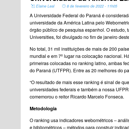
Elaine Leal
8 de fevereiro de 2022 - 11h05
A Universidade Federal do Paraná é considerada 
universidade da América Latina pelo Webometric
órgão público de pesquisa espanhol. O estudo
Universities, foi divulgado no fim de janeiro dest
No total, 31 mil instituições de mais de 200 paí
mundial e em 7º lugar na colocação nacional. 
primeiras colocadas no ranking latino, ambas f
do Paraná (UTFPR). Entre as 20 melhores do país
“O resultado de mais esse ranking é sinal de qu
universidades federais e também a nossa UFPR – 
comemorou o reitor Ricardo Marcelo Fonseca.
Metodologia
O ranking usa indicadores webométricos – análi
e bibliométricos – métodos para construir indicad