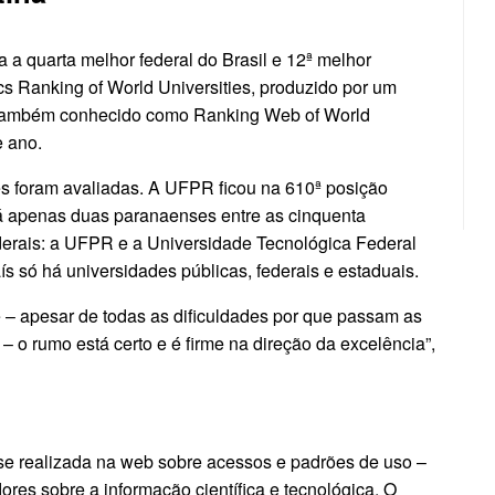
a quarta melhor federal do Brasil e 12ª melhor
s Ranking of World Universities, produzido por um
, também conhecido como Ranking Web of World
e ano.
ses foram avaliadas. A UFPR ficou na 610ª posição
Há apenas duas paranaenses entre as cinquenta
ederais: a UFPR e a Universidade Tecnológica Federal
 só há universidades públicas, federais e estaduais.
e – apesar de todas as dificuldades por que passam as
o rumo está certo e é firme na direção da excelência”,
se realizada na web sobre acessos e padrões de uso –
ores sobre a informação científica e tecnológica. O