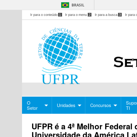
BRASIL
Ir para o conteúdo
1
Ir para o menu
2
Ir para a busca
3
Ir para 
O
Supo
Unidades
Concursos
Setor
TI
UFPR é a 4ª Melhor Federal d
Universidade da América La