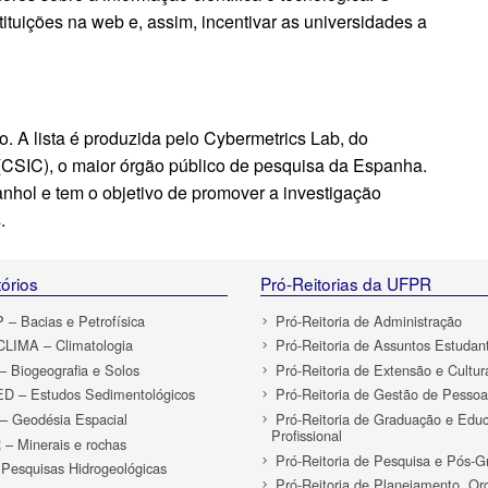
stituições na web e, assim, incentivar as universidades a
o. A lista é produzida pelo Cybermetrics Lab, do
 (CSIC), o maior órgão público de pesquisa da Espanha.
nhol e tem o objetivo de promover a investigação
.
órios
Pró-Reitorias da UFPR
– Bacias e Petrofísica
Pró-Reitoria de Administração
LIMA – Climatologia
Pró-Reitoria de Assuntos Estudant
 Biogeografia e Solos
Pró-Reitoria de Extensão e Cultur
D – Estudos Sedimentológicos
Pró-Reitoria de Gestão de Pessoa
 Geodésia Espacial
Pró-Reitoria de Graduação e Edu
Profissional
– Minerais e rochas
Pró-Reitoria de Pesquisa e Pós-
Pesquisas Hidrogeológicas
Pró-Reitoria de Planejamento, O