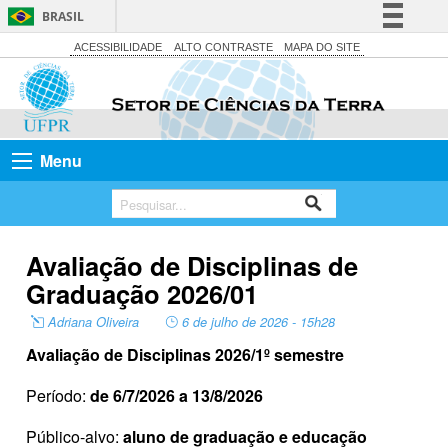
BRASIL
Simplifique!
ACESSIBILIDADE
ALTO CONTRASTE
MAPA DO SITE
Comunica BR
Participe
Acesso à informação
Menu
Legislação
Canais
Avaliação de Disciplinas de
Graduação 2026/01
Adriana Oliveira
6 de julho de 2026 - 15h28
Avaliação de Disciplinas
2026/1º semestre
Período:
de 6/7/2026 a 13/8/2026
Público-alvo:
aluno de graduação e educação