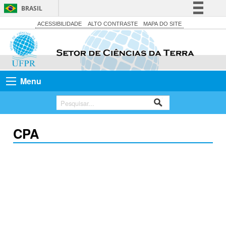
BRASIL
Simplifique!
ACESSIBILIDADE
ALTO CONTRASTE
MAPA DO SITE
Comunica BR
Participe
Acesso à informação
Menu
Legislação
Canais
CPA