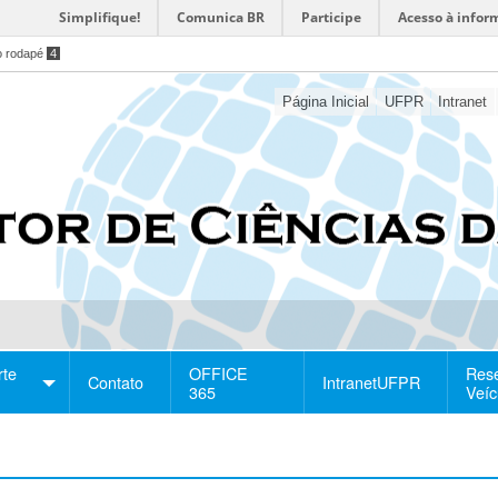
Simplifique!
Comunica BR
Participe
Acesso à infor
o rodapé
4
Página Inicial
UFPR
Intranet
rte
OFFICE
Res
Contato
IntranetUFPR
365
Veíc