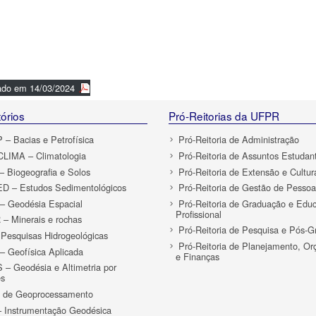
ado em 14/03/2024
órios
Pró-Reitorias da UFPR
– Bacias e Petrofísica
Pró-Reitoria de Administração
LIMA – Climatologia
Pró-Reitoria de Assuntos Estudant
 Biogeografia e Solos
Pró-Reitoria de Extensão e Cultur
D – Estudos Sedimentológicos
Pró-Reitoria de Gestão de Pessoa
 Geodésia Espacial
Pró-Reitoria de Graduação e Edu
Profissional
– Minerais e rochas
Pró-Reitoria de Pesquisa e Pós-
Pesquisas Hidrogeológicas
Pró-Reitoria de Planejamento, O
 Geofísica Aplicada
e Finanças
– Geodésia e Altimetria por
es
o de Geoprocessamento
 Instrumentação Geodésica