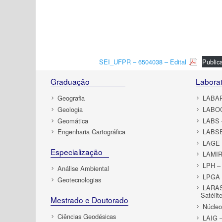
SEI_UFPR – 6504038 – Edital
Public
Graduação
Laborat
Geografia
LABAP 
Geologia
LABOC
Geomática
LABS –
Engenharia Cartográfica
LABSE
LAGE –
Especialização
LAMIR 
LPH – 
Análise Ambiental
LPGA –
Geotecnologias
LARAS 
Satélit
Mestrado e Doutorado
Núcle
Ciências Geodésicas
LAIG –