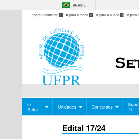
BRASIL
Ir para o conteúdo
1
Ir para o menu
2
Ir para a busca
3
Ir para 
O
Supo
Unidades
Concursos
Setor
TI
Edital 17/24