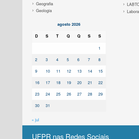
Geografia
LABTO
Geologia
Labora
agosto 2026
D
S
T
Q
Q
S
S
1
2
3
4
5
6
7
8
9
10
11
12
13
14
15
16
17
18
19
20
21
22
23
24
25
26
27
28
29
30
31
« jul
UFPR nas Redes Sociais