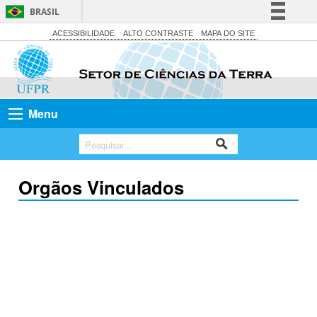
BRASIL
Simplifique!
ACESSIBILIDADE
ALTO CONTRASTE
MAPA DO SITE
Comunica BR
Participe
Acesso à informação
Menu
Legislação
Canais
Orgãos Vinculados