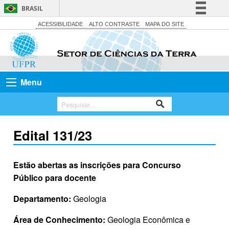
BRASIL
Simplifique!
ACESSIBILIDADE
ALTO CONTRASTE
MAPA DO SITE
Comunica BR
Participe
Acesso à informação
Menu
Legislação
Canais
Edital 131/23
Estão abertas as inscrições para Concurso
Público para docente
Departamento:
Geologia
Área de Conhecimento:
Geologia Econômica e