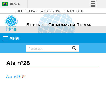
BRASIL
Simplifique!
ACESSIBILIDADE
ALTO CONTRASTE
MAPA DO SITE
Comunica BR
Participe
Acesso à informação
Menu
Legislação
Canais
Ata nº28
Ata nº28