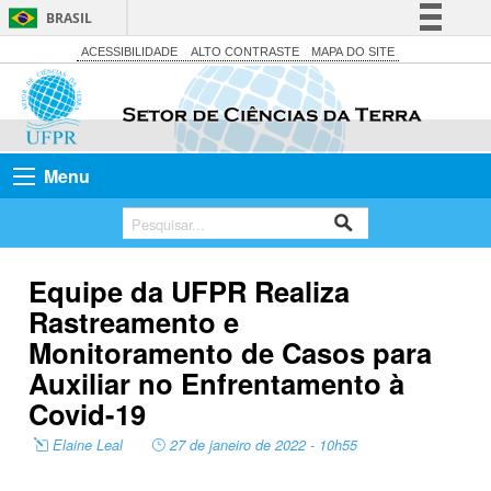
BRASIL
Simplifique!
ACESSIBILIDADE
ALTO CONTRASTE
MAPA DO SITE
Comunica BR
Participe
Acesso à informação
Menu
Legislação
Canais
Equipe da UFPR Realiza
Rastreamento e
Monitoramento de Casos para
Auxiliar no Enfrentamento à
Covid-19
Elaine Leal
27 de janeiro de 2022 - 10h55