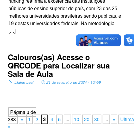
ranking reafirma a excelência das instituições
públicas de ensino superior do país, com 23 das 25
melhores universidades brasileiras sendo públicas, e
19 destas universidades federais. Na metodologia
[…]
Calouros(as) Acesse o
QRCODE para Localizar sua
Sala de Aula
Elaine Leal
21 de fevereiro de 2024 - 10h59
Página 3 de
288
«
1
2
3
4
5
...
10
20
30
...
»
Última
»