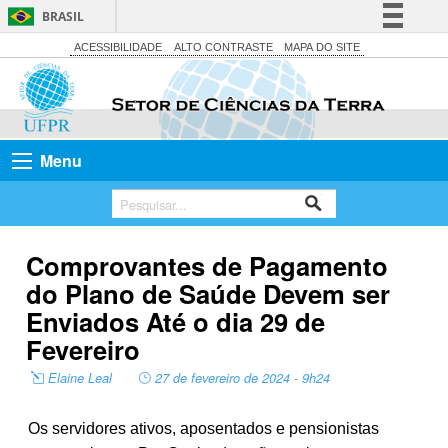
BRASIL
Simplifique!
ACESSIBILIDADE
ALTO CONTRASTE
MAPA DO SITE
Comunica BR
Participe
Acesso à informação
Menu
Legislação
Canais
Comprovantes de Pagamento
do Plano de Saúde Devem ser
Enviados Até o dia 29 de
Fevereiro
Elaine Leal
27 de fevereiro de 2024 - 9h24
Os servidores ativos, aposentados e pensionistas