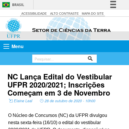
BRASIL
Simplifique!
ACESSIBILIDADE
ALTO CONTRASTE
MAPA DO SITE
Comunica BR
Participe
Acesso à informação
Menu
Legislação
Canais
NC Lança Edital do Vestibular
UFPR 2020/2021; Inscrições
Começam em 3 de Novembro
Elaine Leal
28 de outubro de 2020 - 10h00
O Núcleo de Concursos (NC) da UFPR divulgou
nesta sexta-feira (16/10) o edital do vestibular