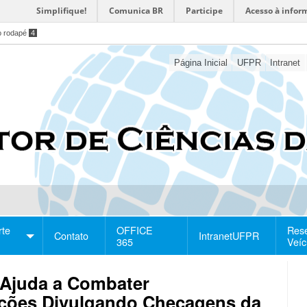
Simplifique!
Comunica BR
Participe
Acesso à infor
o rodapé
4
Página Inicial
UFPR
Intranet
rte
OFFICE
Res
Contato
IntranetUFPR
365
Veíc
Ajuda a Combater
ições Divulgando Checagens da