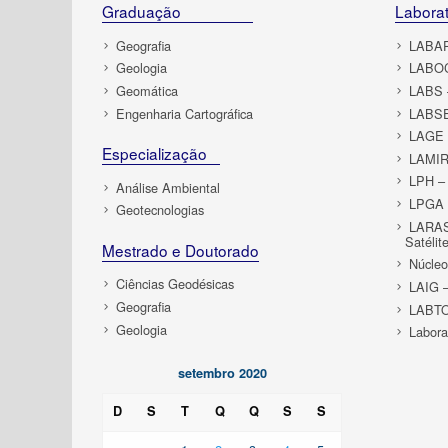
Graduação
Laborat
Geografia
LABAP 
Geologia
LABOC
Geomática
LABS –
Engenharia Cartográfica
LABSE
LAGE –
Especialização
LAMIR 
LPH – 
Análise Ambiental
LPGA –
Geotecnologias
LARAS 
Satélit
Mestrado e Doutorado
Núcle
Ciências Geodésicas
LAIG –
Geografia
LABTO
Geologia
Labora
setembro 2020
D
S
T
Q
Q
S
S