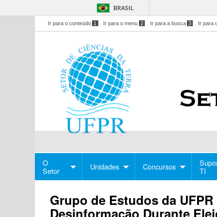
BRASIL
Ir para o conteúdo
1
Ir para o menu
2
Ir para a busca
3
Ir para 
O
Supo
Unidades
Concursos
Setor
TI
Grupo de Estudos da UFPR 
Desinformação Durante Ele