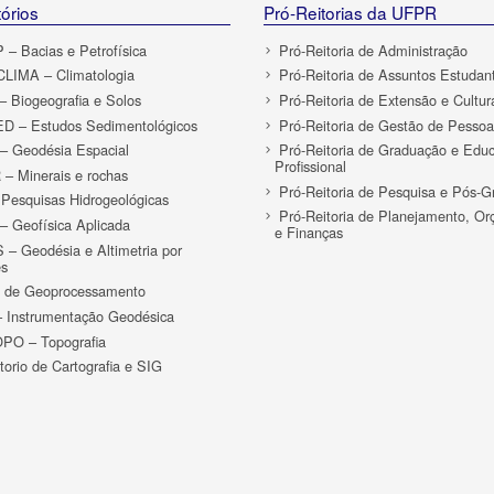
órios
Pró-Reitorias da UFPR
– Bacias e Petrofísica
Pró-Reitoria de Administração
LIMA – Climatologia
Pró-Reitoria de Assuntos Estudant
 Biogeografia e Solos
Pró-Reitoria de Extensão e Cultur
D – Estudos Sedimentológicos
Pró-Reitoria de Gestão de Pessoa
 Geodésia Espacial
Pró-Reitoria de Graduação e Edu
Profissional
– Minerais e rochas
Pró-Reitoria de Pesquisa e Pós-
Pesquisas Hidrogeológicas
Pró-Reitoria de Planejamento, O
 Geofísica Aplicada
e Finanças
– Geodésia e Altimetria por
es
o de Geoprocessamento
 Instrumentação Geodésica
PO – Topografia
torio de Cartografia e SIG