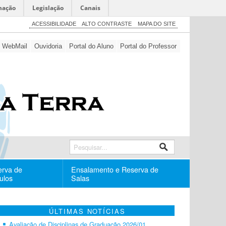
mação
Legislação
Canais
ACESSIBILIDADE
ALTO CONTRASTE
MAPA DO SITE
WebMail
Ouvidoria
Portal do Aluno
Portal do Professor
erva de
Ensalamento e Reserva de
ulos
Salas
ÚLTIMAS NOTÍCIAS
Avaliação de Disciplinas de Graduação 2026/01