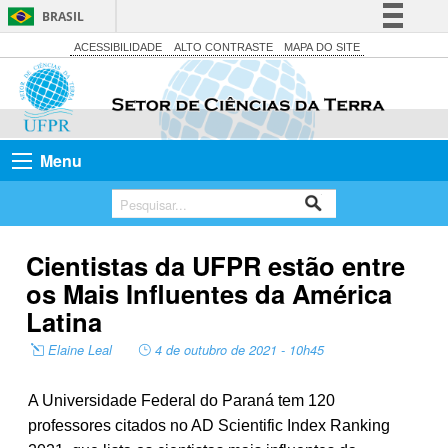
BRASIL
Simplifique!
ACESSIBILIDADE
ALTO CONTRASTE
MAPA DO SITE
Comunica BR
Participe
Acesso à informação
Menu
Legislação
Canais
Cientistas da UFPR estão entre
os Mais Influentes da América
Latina
Elaine Leal
4 de outubro de 2021 - 10h45
A Universidade Federal do Paraná tem 120
professores citados no AD Scientific Index Ranking