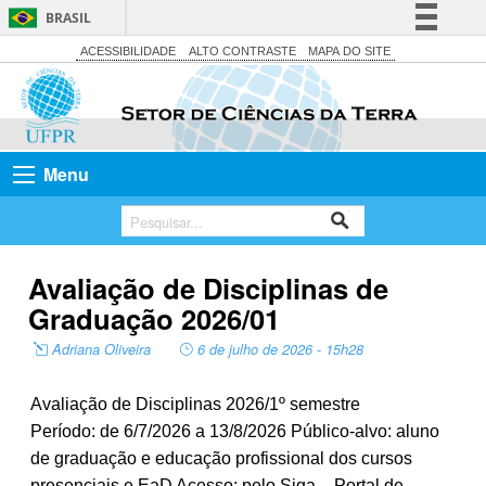
BRASIL
Simplifique!
ACESSIBILIDADE
ALTO CONTRASTE
MAPA DO SITE
Comunica BR
Participe
Acesso à informação
Menu
Legislação
Canais
Avaliação de Disciplinas de
Graduação 2026/01
Adriana Oliveira
6 de julho de 2026 - 15h28
Avaliação de Disciplinas 2026/1º semestre
Período: de 6/7/2026 a 13/8/2026 Público-alvo: aluno
de graduação e educação profissional dos cursos
presenciais e EaD Acesso: pelo Siga – Portal de