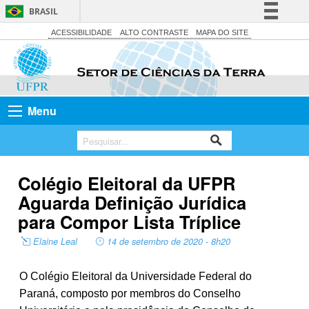
BRASIL
Simplifique!
ACESSIBILIDADE
ALTO CONTRASTE
MAPA DO SITE
Comunica BR
Participe
Acesso à informação
Menu
Legislação
Canais
Colégio Eleitoral da UFPR
Aguarda Definição Jurídica
para Compor Lista Tríplice
Elaine Leal
14 de setembro de 2020 - 8h20
O Colégio Eleitoral da Universidade Federal do
Paraná, composto por membros do Conselho