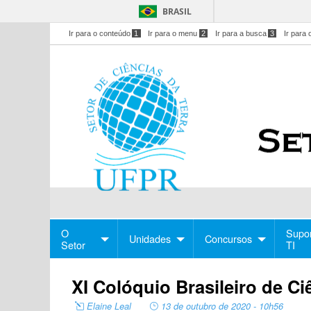
BRASIL
Ir para o conteúdo
1
Ir para o menu
2
Ir para a busca
3
Ir para 
O
Supo
Unidades
Concursos
Setor
TI
XI Colóquio Brasileiro de C
Elaine Leal
13 de outubro de 2020 - 10h56