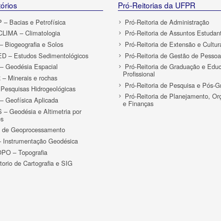
órios
Pró-Reitorias da UFPR
– Bacias e Petrofísica
Pró-Reitoria de Administração
LIMA – Climatologia
Pró-Reitoria de Assuntos Estudant
 Biogeografia e Solos
Pró-Reitoria de Extensão e Cultur
D – Estudos Sedimentológicos
Pró-Reitoria de Gestão de Pessoa
 Geodésia Espacial
Pró-Reitoria de Graduação e Edu
Profissional
– Minerais e rochas
Pró-Reitoria de Pesquisa e Pós-
Pesquisas Hidrogeológicas
Pró-Reitoria de Planejamento, O
 Geofísica Aplicada
e Finanças
– Geodésia e Altimetria por
es
o de Geoprocessamento
 Instrumentação Geodésica
PO – Topografia
torio de Cartografia e SIG