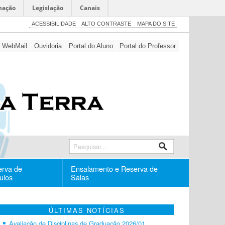
mação
Legislação
Canais
ACESSIBILIDADE
ALTO CONTRASTE
MAPA DO SITE
WebMail
Ouvidoria
Portal do Aluno
Portal do Professor
erva de
Ensalamento e Reserva de
ulos
Salas
ÚLTIMAS NOTÍCIAS
Avaliação de Disciplinas de Graduação 2026/01