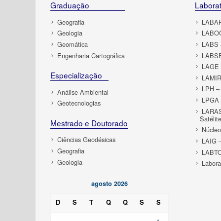
Graduação
Laborat
Geografia
LABAP 
Geologia
LABOC
Geomática
LABS –
Engenharia Cartográfica
LABSE
LAGE –
Especialização
LAMIR 
LPH – 
Análise Ambiental
LPGA –
Geotecnologias
LARAS 
Satélit
Mestrado e Doutorado
Núcle
Ciências Geodésicas
LAIG –
Geografia
LABTO
Geologia
Labora
agosto 2026
D
S
T
Q
Q
S
S