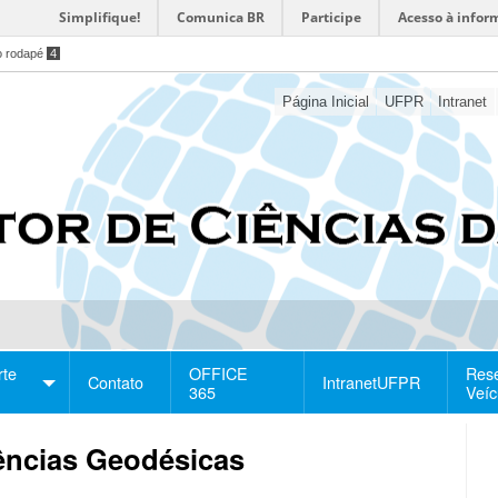
Simplifique!
Comunica BR
Participe
Acesso à infor
o rodapé
4
Página Inicial
UFPR
Intranet
rte
OFFICE
Res
Contato
IntranetUFPR
365
Veíc
iências Geodésicas