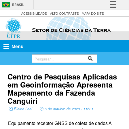
BRASIL
Simplifique!
ACESSIBILIDADE
ALTO CONTRASTE
MAPA DO SITE
Comunica BR
Participe
Acesso à informação
Menu
Legislação
Canais
Centro de Pesquisas Aplicadas
em Geoinformação Apresenta
Mapeamento da Fazenda
Canguiri
Elaine Leal
6 de outubro de 2020 - 11h31
Equipamento receptor GNSS de coleta de dados A