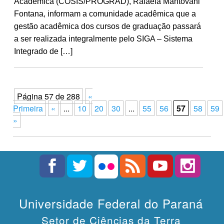
Acadêmica (COSIS/PROGRAD), Rafaela Mantovani
Fontana, informam a comunidade acadêmica que a
gestão acadêmica dos cursos de graduação passará
a ser realizada integralmente pelo SIGA – Sistema
Integrado de […]
Página 57 de 288
«
Primeira
«
...
10
20
30
...
55
56
57
58
59
»
Universidade Federal do Paraná
Setor de Ciências da Terra