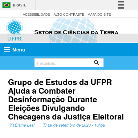
BRASIL
Simplifique!
ACESSIBILIDADE
ALTO CONTRASTE
MAPA DO SITE
Comunica BR
Participe
Acesso à informação
Menu
Legislação
Canais
Grupo de Estudos da UFPR
Ajuda a Combater
Desinformação Durante
Eleições Divulgando
Checagens da Justiça Eleitoral
Elaine Leal
28 de setembro de 2020 - 16h58