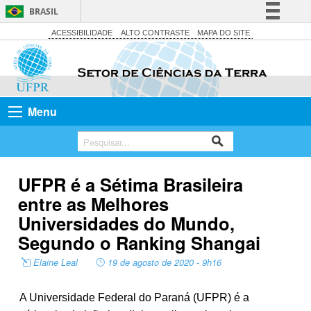
BRASIL
Simplifique!
ACESSIBILIDADE
ALTO CONTRASTE
MAPA DO SITE
Comunica BR
Participe
Acesso à informação
Menu
Legislação
Canais
UFPR é a Sétima Brasileira
entre as Melhores
Universidades do Mundo,
Segundo o Ranking Shangai
Elaine Leal
19 de agosto de 2020 - 9h16
A Universidade Federal do Paraná (UFPR) é a