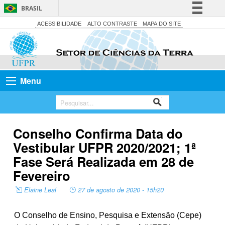
BRASIL
Simplifique!
ACESSIBILIDADE
ALTO CONTRASTE
MAPA DO SITE
Comunica BR
Participe
Acesso à informação
Menu
Legislação
Canais
Conselho Confirma Data do
Vestibular UFPR 2020/2021; 1ª
Fase Será Realizada em 28 de
Fevereiro
Elaine Leal
27 de agosto de 2020 - 15h20
O Conselho de Ensino, Pesquisa e Extensão (Cepe)